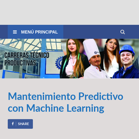
CETPRO "CAJAMARCA"
Educación Técnica y Emprendedora
MENÚ PRINCIPAL
Mantenimiento Predictivo
con Machine Learning
SHARE